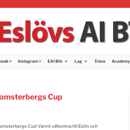
book >
Instagram >
EAI Btk
Lag
Träna
Academy
 Blomsterbergs Cup
 Blomsterbergs Cup! Varmt välkomna till Eslöv och