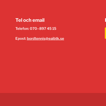
Tel och email
Telefon: 070–897 45 15
Epost:
bordtennis@eaibtk.se