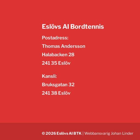
Eslövs AI Bordtennis
Postadress:
Thomas Andersson
Halabacken 28
241 35 Eslöv
Kansli:
Bruksgatan 32
241 38 Eslöv
© 2026 Eslövs AI BTK
| Webbansvarig
Johan Linder