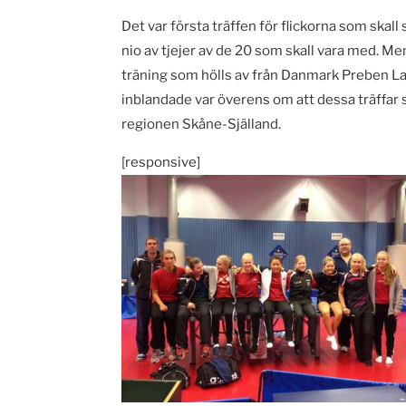
Det var första träffen för flickorna som ska
nio av tjejer av de 20 som skall vara med. M
träning som hölls av från Danmark Preben La
inblandade var överens om att dessa träffar sk
regionen Skåne-Själland.
[responsive]