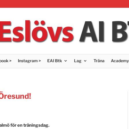
book >
Instagram >
EAI Btk
Lag
Träna
Academy
Öresund!
almö för en träningsdag.