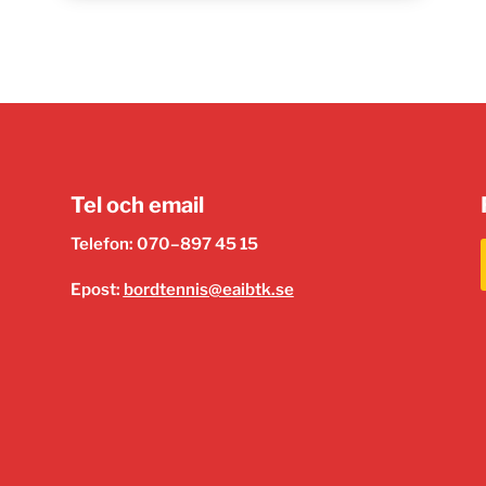
Tel och email
Telefon: 070–897 45 15
Epost:
bordtennis@eaibtk.se