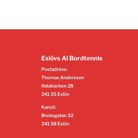
Eslövs AI Bordtennis
Postadress:
Thomas Andersson
Halabacken 28
241 35 Eslöv
Kansli:
Bruksgatan 32
241 38 Eslöv