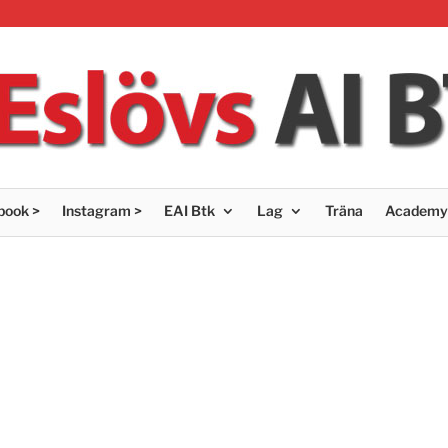
book >
Instagram >
EAI Btk
Lag
Träna
Academy