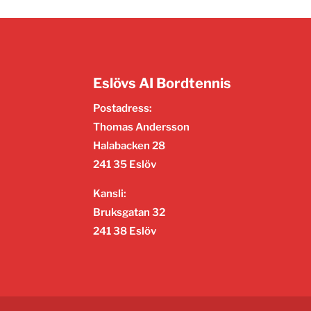
Eslövs AI Bordtennis
Postadress:
Thomas Andersson
Halabacken 28
241 35 Eslöv
Kansli:
Bruksgatan 32
241 38 Eslöv