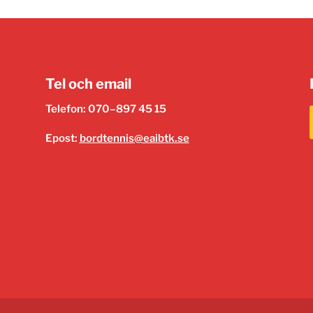
Tel och email
Telefon: 070–897 45 15
Epost:
bordtennis@eaibtk.se