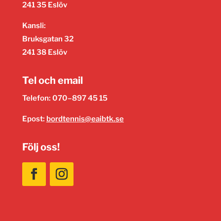
241 35 Eslöv
Kansli:
Bruksgatan 32
241 38 Eslöv
Tel och email
Telefon: 070–897 45 15
Epost:
bordtennis@eaibtk.se
Följ oss!