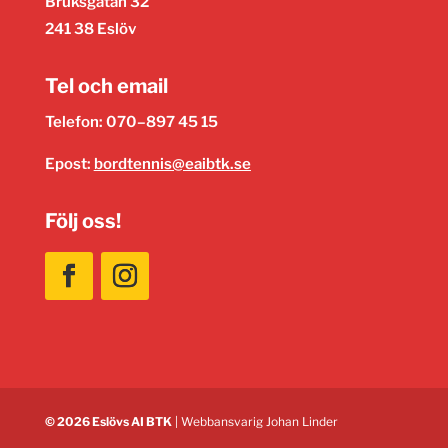
Bruksgatan 32
241 38 Eslöv
Tel och email
Telefon: 070–897 45 15
Epost:
bordtennis@eaibtk.se
Följ oss!
© 2026 Eslövs AI BTK
| Webbansvarig
Johan Linder