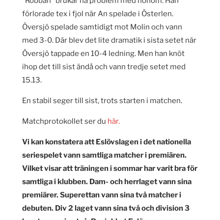
”Robban” brukar ha problem med honom. Han
förlorade tex i fjol när An spelade i Österlen.
Översjö spelade samtidigt mot Molin och vann
med 3-0. Där blev det lite dramatik i sista setet när
Översjö tappade en 10-4 ledning. Men han knöt
ihop det till sist ändå och vann tredje setet med
15.13.
En stabil seger till sist, trots starten i matchen.
Matchprotokollet ser du
här.
Vi kan konstatera att Eslövslagen i det nationella
seriespelet vann samtliga matcher i premiären.
Vilket visar att träningen i sommar har varit bra för
samtliga i klubben. Dam- och herrlaget vann sina
premiärer. Superettan vann sina två matcher i
debuten. Div 2 laget vann sina två och division 3