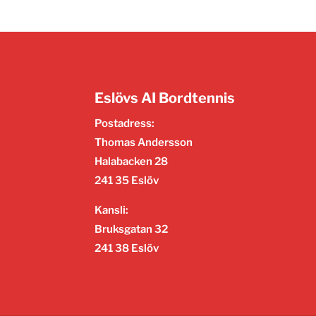
Eslövs AI Bordtennis
Postadress:
Thomas Andersson
Halabacken 28
241 35 Eslöv
Kansli:
Bruksgatan 32
241 38 Eslöv