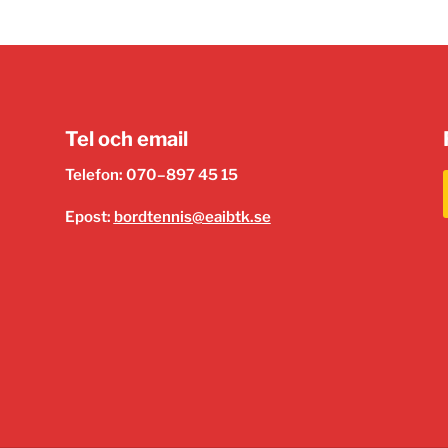
Tel och email
Telefon: 070–897 45 15
Epost:
bordtennis@eaibtk.se