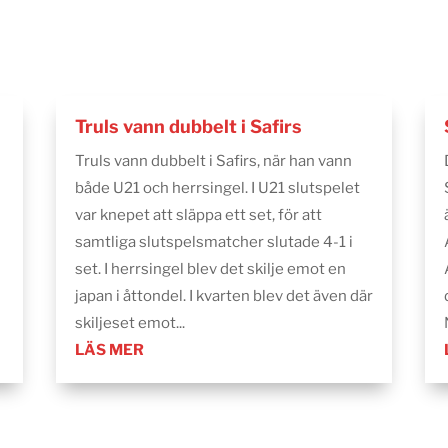
Truls vann dubbelt i Safirs
Truls vann dubbelt i Safirs, när han vann
både U21 och herrsingel. I U21 slutspelet
var knepet att släppa ett set, för att
samtliga slutspelsmatcher slutade 4-1 i
set. I herrsingel blev det skilje emot en
japan i åttondel. I kvarten blev det även där
skiljeset emot...
LÄS MER