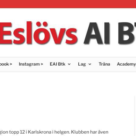
book >
Instagram >
EAI Btk
Lag
Träna
Academy
gion topp 12 i Karlskrona i helgen. Klubben har även