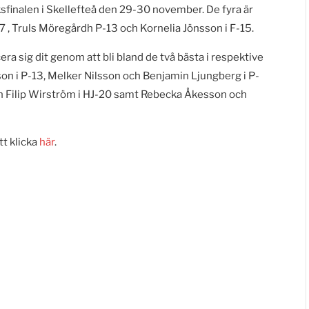
riksfinalen i Skellefteå den 29-30 november. De fyra är
, Truls Möregårdh P-13 och Kornelia Jönsson i F-15.
era sig dit genom att bli bland de två bästa i respektive
son i P-13, Melker Nilsson och Benjamin Ljungberg i P-
och Filip Wirström i HJ-20 samt Rebecka Åkesson och
tt klicka
här
.