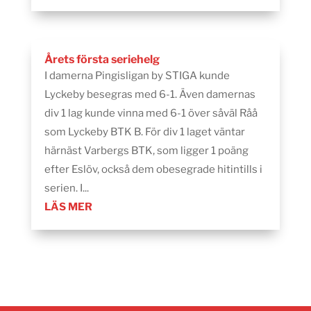
Årets första seriehelg
I damerna Pingisligan by STIGA kunde
Lyckeby besegras med 6-1. Även damernas
div 1 lag kunde vinna med 6-1 över såväl Råå
som Lyckeby BTK B. För div 1 laget väntar
härnäst Varbergs BTK, som ligger 1 poäng
efter Eslöv, också dem obesegrade hitintills i
serien. I...
LÄS MER