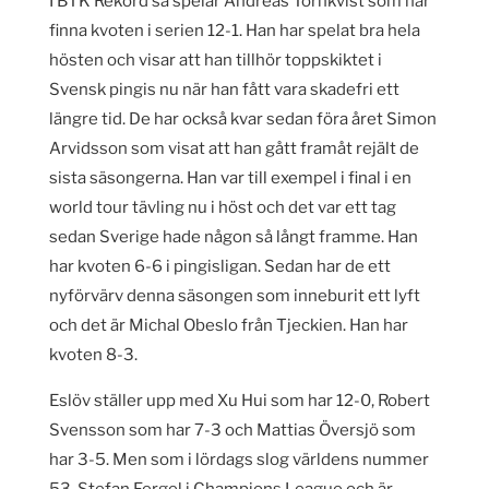
I BTK Rekord så spelar Andreas Törnkvist som har
finna kvoten i serien 12-1. Han har spelat bra hela
hösten och visar att han tillhör toppskiktet i
Svensk pingis nu när han fått vara skadefri ett
längre tid. De har också kvar sedan föra året Simon
Arvidsson som visat att han gått framåt rejält de
sista säsongerna. Han var till exempel i final i en
world tour tävling nu i höst och det var ett tag
sedan Sverige hade någon så långt framme. Han
har kvoten 6-6 i pingisligan. Sedan har de ett
nyförvärv denna säsongen som inneburit ett lyft
och det är Michal Obeslo från Tjeckien. Han har
kvoten 8-3.
Eslöv ställer upp med Xu Hui som har 12-0, Robert
Svensson som har 7-3 och Mattias Översjö som
har 3-5. Men som i lördags slog världens nummer