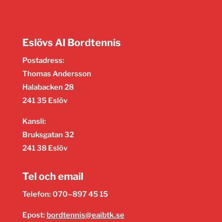
Eslövs AI Bordtennis
Postadress:
Thomas Andersson
Halabacken 28
241 35 Eslöv
Kansli:
Bruksgatan 32
241 38 Eslöv
Tel och email
Telefon: 070–897 45 15
Epost:
bordtennis@eaibtk.se