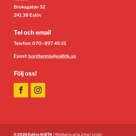
Bruksgatan 32
241 38 Eslöv
Tel och email
Telefon: 070–897 45 15
Epost:
bordtennis@eaibtk.se
Följ oss!
© 2026 Eslövs AI BTK
| Webbansvarig
Johan Linder