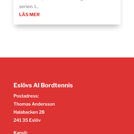
serien. I...
LÄS MER
Eslövs AI Bordtennis
Postadress:
Thomas Andersson
Halabacken 28
241 35 Eslöv
Kansli: