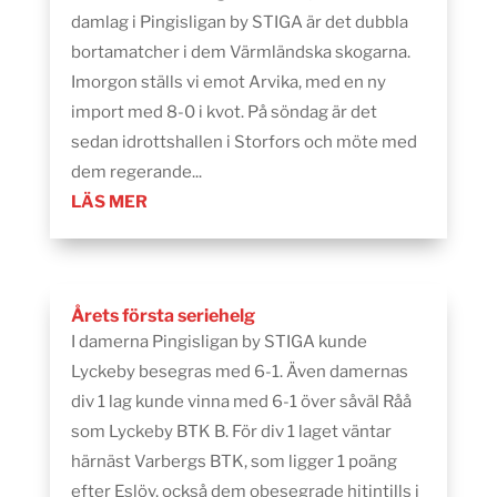
damlag i Pingisligan by STIGA är det dubbla
bortamatcher i dem Värmländska skogarna.
Imorgon ställs vi emot Arvika, med en ny
import med 8-0 i kvot. På söndag är det
sedan idrottshallen i Storfors och möte med
dem regerande...
LÄS MER
Årets första seriehelg
I damerna Pingisligan by STIGA kunde
Lyckeby besegras med 6-1. Även damernas
div 1 lag kunde vinna med 6-1 över såväl Råå
som Lyckeby BTK B. För div 1 laget väntar
härnäst Varbergs BTK, som ligger 1 poäng
efter Eslöv, också dem obesegrade hitintills i