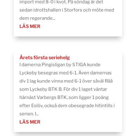
import med 8-0 i kvot. På söndag är det
sedan idrottshallen i Storfors och möte med
dem regerande...
LÄS MER
Årets första seriehelg
I damerna Pingisligan by STIGA kunde
Lyckeby besegras med 6-1. Även damernas
div 1 lag kunde vinna med 6-1 över såväl Råå
som Lyckeby BTK B. För div 1 laget väntar
härnäst Varbergs BTK, som ligger 1 poäng
efter Eslöv, också dem obesegrade hitintills i
serien. I...
LÄS MER