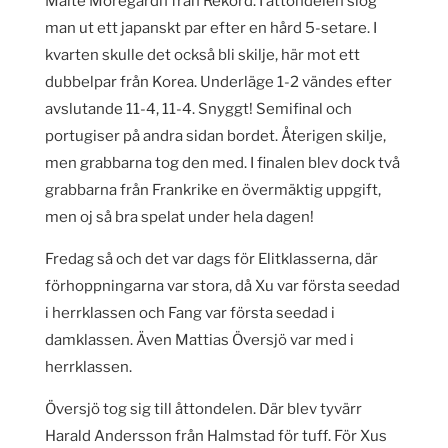
Malte Möregårdh från Rekord. I åttondelen slog
man ut ett japanskt par efter en hård 5-setare. I
kvarten skulle det också bli skilje, här mot ett
dubbelpar från Korea. Underläge 1-2 vändes efter
avslutande 11-4, 11-4. Snyggt! Semifinal och
portugiser på andra sidan bordet. Återigen skilje,
men grabbarna tog den med. I finalen blev dock två
grabbarna från Frankrike en övermäktig uppgift,
men oj så bra spelat under hela dagen!
Fredag så och det var dags för Elitklasserna, där
förhoppningarna var stora, då Xu var första seedad
i herrklassen och Fang var första seedad i
damklassen. Även Mattias Översjö var med i
herrklassen.
Översjö tog sig till åttondelen. Där blev tyvärr
Harald Andersson från Halmstad för tuff. För Xus