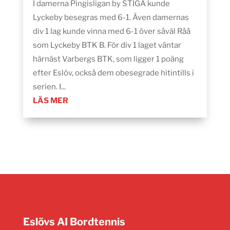
I damerna Pingisligan by STIGA kunde
Lyckeby besegras med 6-1. Även damernas
div 1 lag kunde vinna med 6-1 över såväl Råå
som Lyckeby BTK B. För div 1 laget väntar
härnäst Varbergs BTK, som ligger 1 poäng
efter Eslöv, också dem obesegrade hitintills i
serien. I...
LÄS MER
Eslövs AI Bordtennis