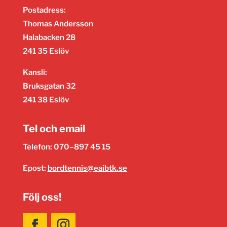
Postadress:
Thomas Andersson
Halabacken 28
241 35 Eslöv
Kansli:
Bruksgatan 32
241 38 Eslöv
Tel och email
Telefon: 070–897 45 15
Epost:
bordtennis@eaibtk.se
Följ oss!