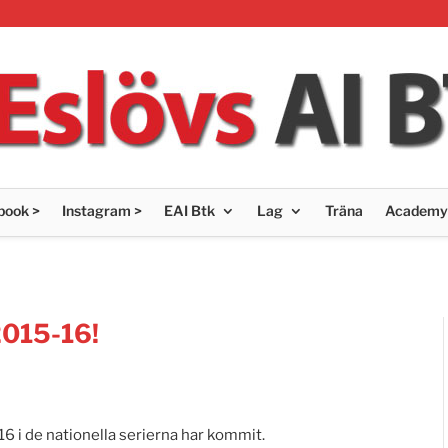
book >
Instagram >
EAI Btk
Lag
Träna
Academy
2015-16!
16 i de nationella serierna har kommit.