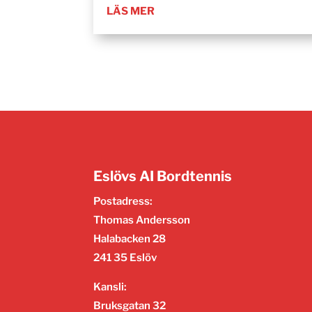
LÄS MER
Eslövs AI Bordtennis
Postadress:
Thomas Andersson
Halabacken 28
241 35 Eslöv
Kansli:
Bruksgatan 32