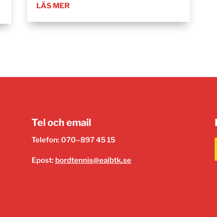
LÄS MER
Tel och email
Telefon: 070–897 45 15
Epost:
bordtennis@eaibtk.se