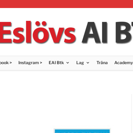
book >
Instagram >
EAI Btk
Lag
Träna
Academy