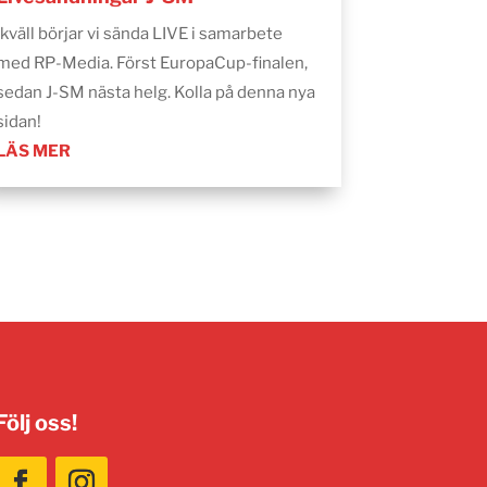
Ikväll börjar vi sända LIVE i samarbete
med RP-Media. Först EuropaCup-finalen,
sedan J-SM nästa helg. Kolla på denna nya
sidan!
LÄS MER
Följ oss!