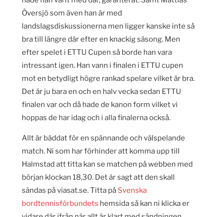
hade han varit med där, garanterat. Samt Mattias
Översjö som även han är med
landslagsdiskussionerna men ligger kanske inte så
bra till längre där efter en knackig säsong. Men
efter spelet i ETTU Cupen så borde han vara
intressant igen. Han vann i finalen i ETTU cupen
mot en betydligt högre rankad spelare vilket är bra.
Det är ju bara en och en halv vecka sedan ETTU
finalen var och då hade de kanon form vilket vi
hoppas de har idag och i alla finalerna också.
Allt är bäddat för en spännande och välspelande
match. Ni som har förhinder att komma upp till
Halmstad att titta kan se matchen på webben med
början klockan 18,30. Det är sagt att den skall
sändas på viasat.se. Titta på
Svenska
bordtennisförbundets
hemsida så kan ni klicka er
vidare där ifrån när allt är klart med sändningen.