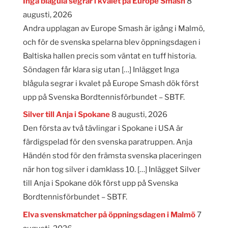
Inga blågula segrar i kvalet på Europe Smash
8
augusti, 2026
Andra upplagan av Europe Smash är igång i Malmö,
och för de svenska spelarna blev öppningsdagen i
Baltiska hallen precis som väntat en tuff historia.
Söndagen får klara sig utan […] Inlägget Inga
blågula segrar i kvalet på Europe Smash dök först
upp på Svenska Bordtennisförbundet – SBTF.
Silver till Anja i Spokane
8 augusti, 2026
Den första av två tävlingar i Spokane i USA är
färdigspelad för den svenska paratruppen. Anja
Händén stod för den främsta svenska placeringen
när hon tog silver i damklass 10. […] Inlägget Silver
till Anja i Spokane dök först upp på Svenska
Bordtennisförbundet – SBTF.
Elva svenskmatcher på öppningsdagen i Malmö
7