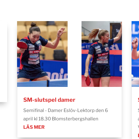
SM-slutspel damer
Semifinal - Damer Eslöv-Lektorp den 6
april kl 18.30 Blomsterbergshallen
LÄS MER