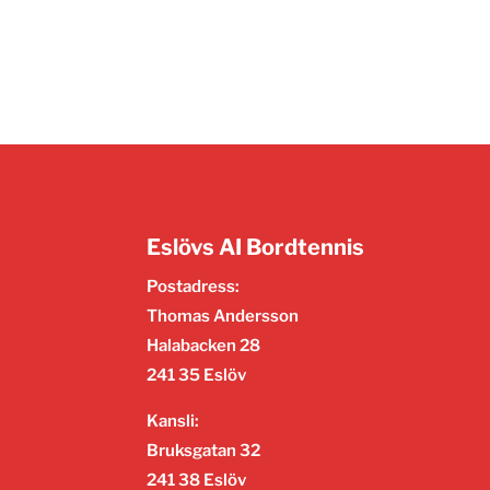
Eslövs AI Bordtennis
Postadress:
Thomas Andersson
Halabacken 28
241 35 Eslöv
Kansli:
Bruksgatan 32
241 38 Eslöv