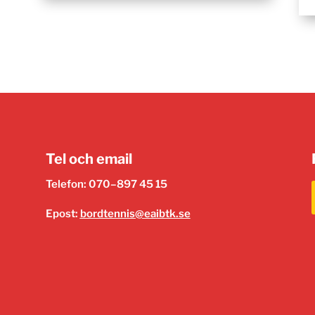
Tel och email
Telefon: 070–897 45 15
Epost:
bordtennis@eaibtk.se