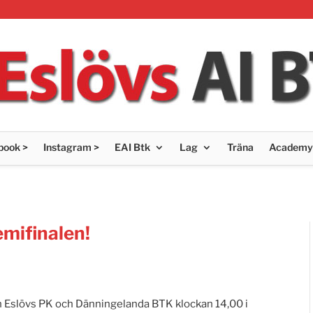
book >
Instagram >
EAI Btk
Lag
Träna
Academy
mifinalen!
an Eslövs PK och Dänningelanda BTK klockan 14,00 i