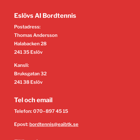
Eslövs AI Bordtennis
Postadress:
Thomas Andersson
Halabacken 28
241 35 Eslöv
Kansli:
Bruksgatan 32
241 38 Eslöv
Tel och email
Telefon: 070–897 45 15
Epost:
bordtennis@eaibtk.se