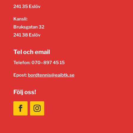
241 35 Eslöv
Kansli:
Bruksgatan 32
241 38 Eslöv
Tel och email
Telefon: 070–897 45 15
Epost:
bordtennis@eaibtk.se
Följ oss!