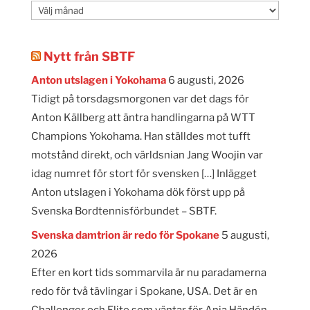
Månadsarkiv
Nytt från SBTF
Anton utslagen i Yokohama
6 augusti, 2026
Tidigt på torsdagsmorgonen var det dags för
Anton Källberg att äntra handlingarna på WTT
Champions Yokohama. Han ställdes mot tufft
motstånd direkt, och världsnian Jang Woojin var
idag numret för stort för svensken […] Inlägget
Anton utslagen i Yokohama dök först upp på
Svenska Bordtennisförbundet – SBTF.
Svenska damtrion är redo för Spokane
5 augusti,
2026
Efter en kort tids sommarvila är nu paradamerna
redo för två tävlingar i Spokane, USA. Det är en
Challenger och Elite som väntar för Anja Händén,