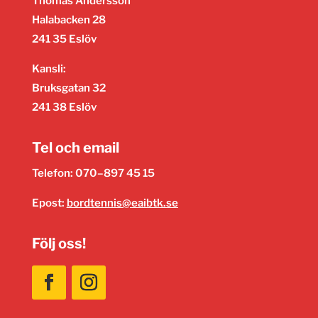
Thomas Andersson
Halabacken 28
241 35 Eslöv
Kansli:
Bruksgatan 32
241 38 Eslöv
Tel och email
Telefon: 070–897 45 15
Epost:
bordtennis@eaibtk.se
Följ oss!