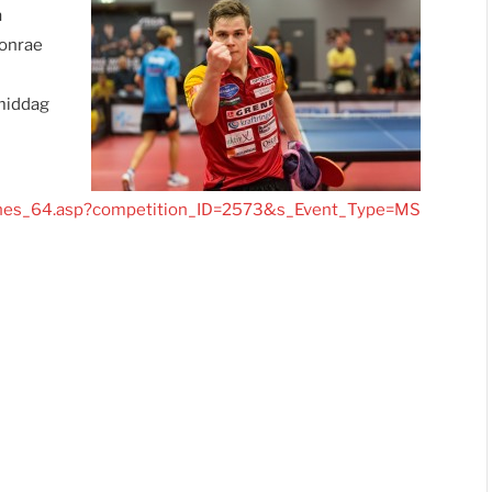
a
Eonrae
rmiddag
atches_64.asp?competition_ID=2573&s_Event_Type=MS