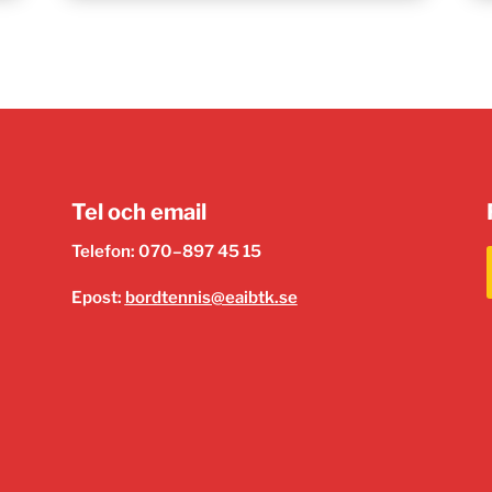
Tel och email
Telefon: 070–897 45 15
Epost:
bordtennis@eaibtk.se