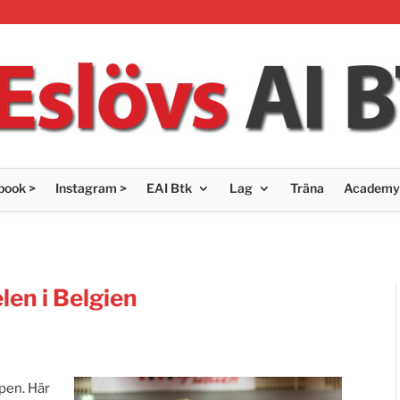
book >
Instagram >
EAI Btk
Lag
Träna
Academy
len i Belgien
pen. Här