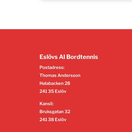
Eslövs AI Bordtennis
Postadress:
Thomas Andersson
Halabacken 28
241 35 Eslöv
Kansli:
Bruksgatan 32
241 38 Eslöv