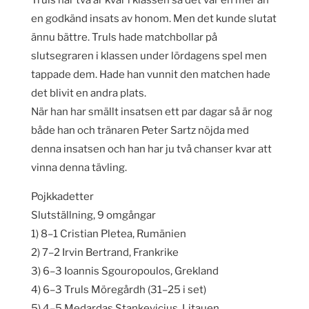
en godkänd insats av honom. Men det kunde slutat
ännu bättre. Truls hade matchbollar på
slutsegraren i klassen under lördagens spel men
tappade dem. Hade han vunnit den matchen hade
det blivit en andra plats.
När han har smällt insatsen ett par dagar så är nog
både han och tränaren Peter Sartz nöjda med
denna insatsen och han har ju två chanser kvar att
vinna denna tävling.
Pojkkadetter
Slutställning, 9 omgångar
1) 8–1 Cristian Pletea, Rumänien
2) 7–2 Irvin Bertrand, Frankrike
3) 6–3 Ioannis Sgouropoulos, Grekland
4) 6–3 Truls Möregårdh (31–25 i set)
5) 4–5 Medardas Stankevicius, Litauen