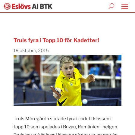
Truls fyra i Topp 10 för Kadetter!
19 oktober, 2015
Truls Möregårdh slutade fyra i cadett klassen i
topp 10 som spelades i Buzau, Rumänien i helgen.
Truls har två år kvar i klassen så det var en mer än