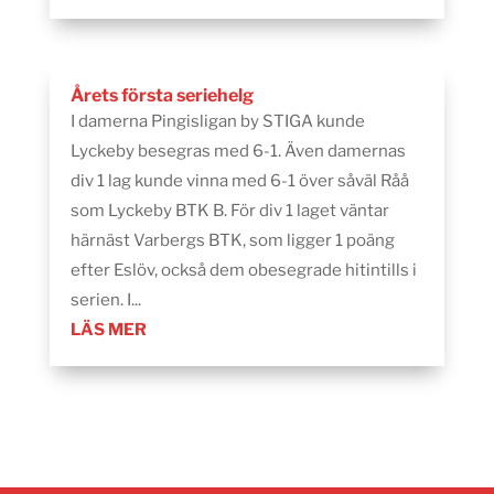
Årets första seriehelg
I damerna Pingisligan by STIGA kunde
Lyckeby besegras med 6-1. Även damernas
div 1 lag kunde vinna med 6-1 över såväl Råå
som Lyckeby BTK B. För div 1 laget väntar
härnäst Varbergs BTK, som ligger 1 poäng
efter Eslöv, också dem obesegrade hitintills i
serien. I...
LÄS MER