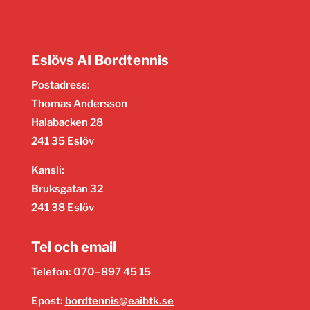
Eslövs AI Bordtennis
Postadress:
Thomas Andersson
Halabacken 28
241 35 Eslöv
Kansli:
Bruksgatan 32
241 38 Eslöv
Tel och email
Telefon: 070–897 45 15
Epost:
bordtennis@eaibtk.se