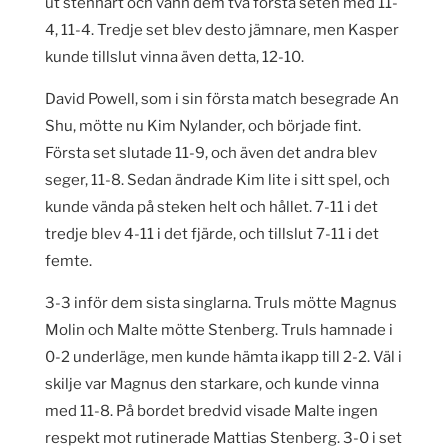
ut stenhårt och vann dem två första seten med 11-
4, 11-4. Tredje set blev desto jämnare, men Kasper
kunde tillslut vinna även detta, 12-10.
David Powell, som i sin första match besegrade An
Shu, mötte nu Kim Nylander, och började fint.
Första set slutade 11-9, och även det andra blev
seger, 11-8. Sedan ändrade Kim lite i sitt spel, och
kunde vända på steken helt och hållet. 7-11 i det
tredje blev 4-11 i det fjärde, och tillslut 7-11 i det
femte.
3-3 inför dem sista singlarna. Truls mötte Magnus
Molin och Malte mötte Stenberg. Truls hamnade i
0-2 underläge, men kunde hämta ikapp till 2-2. Väl i
skilje var Magnus den starkare, och kunde vinna
med 11-8. På bordet bredvid visade Malte ingen
respekt mot rutinerade Mattias Stenberg. 3-0 i set