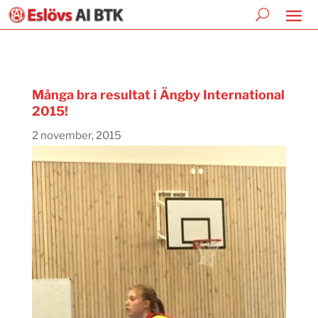
Många bra resultat i Ängby International
2015!
2 november, 2015