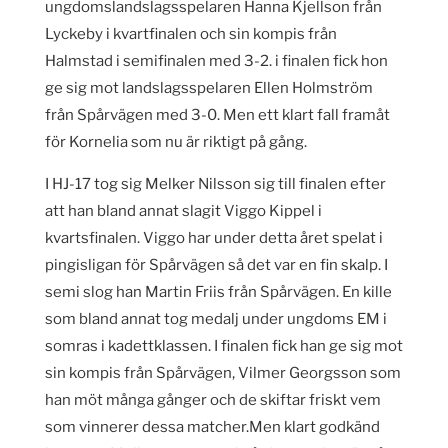
ungdomslandslagsspelaren Hanna Kjellson från
Lyckeby i kvartfinalen och sin kompis från
Halmstad i semifinalen med 3-2. i finalen fick hon
ge sig mot landslagsspelaren Ellen Holmström
från Spårvägen med 3-0. Men ett klart fall framåt
för Kornelia som nu är riktigt på gång.
I HJ-17 tog sig Melker Nilsson sig till finalen efter
att han bland annat slagit Viggo Kippel i
kvartsfinalen. Viggo har under detta året spelat i
pingisligan för Spårvägen så det var en fin skalp. I
semi slog han Martin Friis från Spårvägen. En kille
som bland annat tog medalj under ungdoms EM i
somras i kadettklassen. I finalen fick han ge sig mot
sin kompis från Spårvägen, Vilmer Georgsson som
han möt många gånger och de skiftar friskt vem
som vinnerer dessa matcher.Men klart godkänd