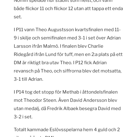
Nomin spelade hur stabilt som helst, och vann
både flickor 11 och flickor 12 utan att tappa ett enda
set.
I P11 vann Theo Augustsson kvartsfinalen med 11-
9 i skilje och semifinalen med 3-1 i set över Adrian
Larsson ifrån Malmö. I finalen blev Charlie
Ridegård ifrån Lund för tuff, men en 2:a plats på ett
DM är riktigt bra utav Theo. I P12 fick Adrian
revansch på Theo, och siffrorna blev det motsatta,
3-1 till Adrian.
I P14 tog det stopp för Methab i åttondelsfinalen
mot Theodor Steen. Även David Andersson blev
utan medalj, då Fredrik Albaek besegra David med
3-2 i set.
Totalt kammade Eslövsspelarna hem 4 guld och 2