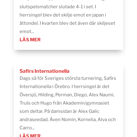
slutspelsmatcher slutade 4-1 i set. I
herrsingel blev det skilje emot en japan i
åttondel. I kvarten blev det även där skiljeset
emot...
LÄS MER
Safirs Internationella
Dags så för Sveriges största turnering, Safirs
Internationella i Örebro. I herrsingel är det
Översjö, Hilding, Perman, Diego, Alex Naumi,
Truls och Hugo från Akademin/gymnasiet
som deltar. På damsidan är Alex Galic
andraseedad. Även Nomin, Kornelia, Alva och
Carro...
LÄS MER