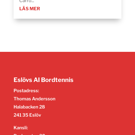
Carro...
LÄS MER
Eslövs AI Bordtennis
Postadress:
Thomas Andersson
Halabacken 28
241 35 Eslöv
Kansli: