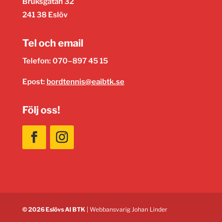
Bruksgatan 32
241 38 Eslöv
Tel och email
Telefon: 070–897 45 15
Epost:
bordtennis@eaibtk.se
Följ oss!
© 2026 Eslövs AI BTK
| Webbansvarig
Johan Linder