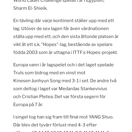
World Cadet Challenge spelas i år i Egypten,
Sharm El-Shieik.
En tävling där varje kontinent ställer upp med ett
lag. Utöver de sex lagen får även värdnationen
ställa upp med ett, och den sista åttonde platsen är
vikt åt ett s.k. ”Hopes”-lag, bestående av spelare
födda 2003 som är uttagna i ITTF:s Hopes-projekt.
Europa vann i år lagspelet och i det laget spelade
Truls som bidrog med en vinst mot
Kinesen Junhyun Song med 3-1 i set. De andre två
som deltog i laget var Medardas Stankevivius
och Cristian Pletea. Det var första segern för
Europa på 7 år.
I singel tog han sig fram till final mot YANG Shuo.
Där blev det tyvärr förlust med 4-3 efter