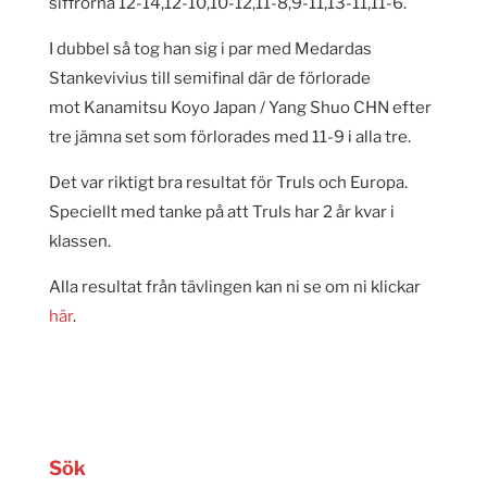
siffrorna 12-14,12-10,10-12,11-8,9-11,13-11,11-6.
I dubbel så tog han sig i par med Medardas
Stankevivius till semifinal där de förlorade
mot Kanamitsu Koyo Japan / Yang Shuo CHN efter
tre jämna set som förlorades med 11-9 i alla tre.
Det var riktigt bra resultat för Truls och Europa.
Speciellt med tanke på att Truls har 2 år kvar i
klassen.
Alla resultat från tävlingen kan ni se om ni klickar
här
.
Sök