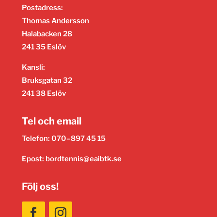
Postadress:
Thomas Andersson
Halabacken 28
241 35 Eslöv
Kansli:
Bruksgatan 32
241 38 Eslöv
Tel och email
Telefon: 070–897 45 15
Epost:
bordtennis@eaibtk.se
Följ oss!