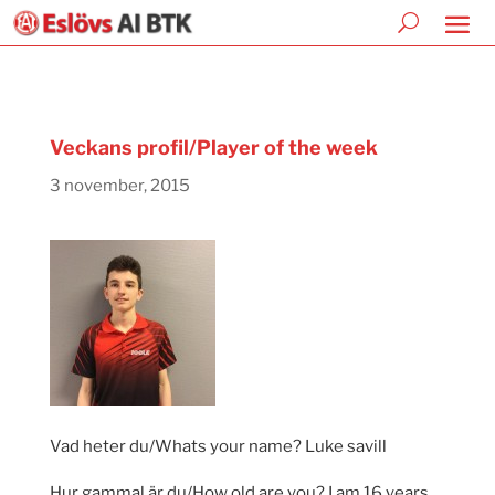
Veckans profil/Player of the week
3 november, 2015
Vad heter du/Whats your name? Luke savill
Hur gammal är du/How old are you? I am 16 years