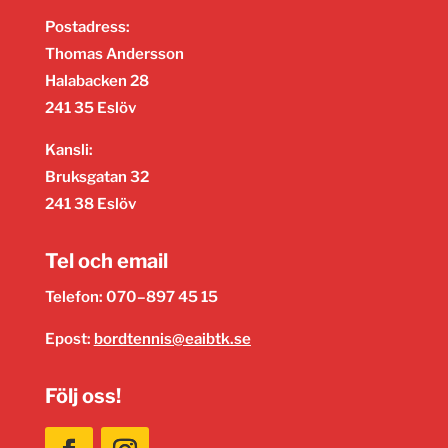
Postadress:
Thomas Andersson
Halabacken 28
241 35 Eslöv
Kansli:
Bruksgatan 32
241 38 Eslöv
Tel och email
Telefon: 070–897 45 15
Epost:
bordtennis@eaibtk.se
Följ oss!