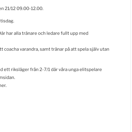
en 21/12 09.00-12.00.
tisdag.
Där har alla tränare och ledare fullt upp med
att coacha varandra, samt tränar på att spela själv utan
d ett riksläger från 2-7/1 där våra unga elitspelare
emsidan.
er.