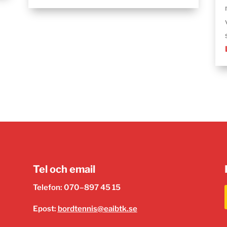
Tel och email
Telefon: 070–897 45 15
Epost:
bordtennis@eaibtk.se