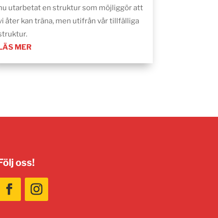
nu utarbetat en struktur som möjliggör att
vi åter kan träna, men utifrån vår tillfälliga
struktur.
LÄS MER
Följ oss!