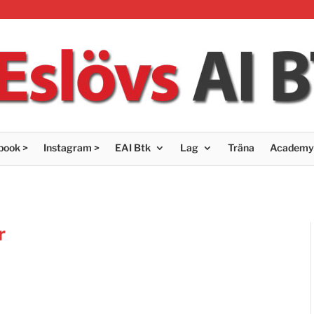
book >
Instagram >
EAI Btk
Lag
Träna
Academy
r