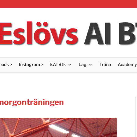
book >
Instagram >
EAI Btk
Lag
Träna
Academy
å morgonträningen