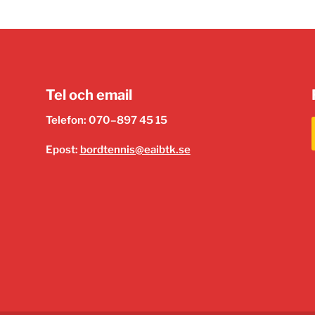
Tel och email
Telefon: 070–897 45 15
Epost:
bordtennis@eaibtk.se