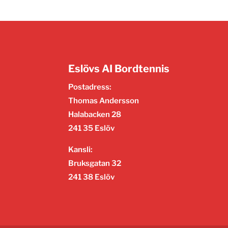
Eslövs AI Bordtennis
Postadress:
Thomas Andersson
Halabacken 28
241 35 Eslöv
Kansli:
Bruksgatan 32
241 38 Eslöv