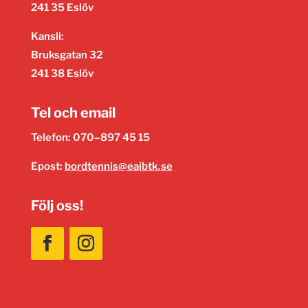
241 35 Eslöv
Kansli:
Bruksgatan 32
241 38 Eslöv
Tel och email
Telefon: 070–897 45 15
Epost:
bordtennis@eaibtk.se
Följ oss!