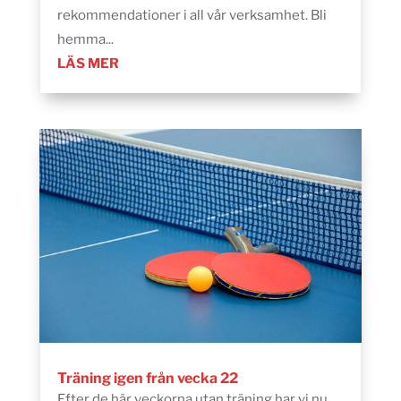
rekommendationer i all vår verksamhet. Bli
hemma...
LÄS MER
Träning igen från vecka 22
Efter de här veckorna utan träning har vi nu