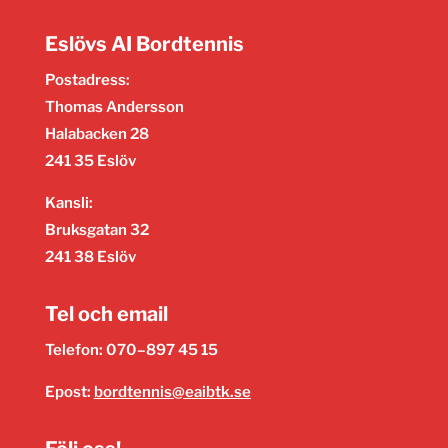
Eslövs AI Bordtennis
Postadress:
Thomas Andersson
Halabacken 28
241 35 Eslöv
Kansli:
Bruksgatan 32
241 38 Eslöv
Tel och email
Telefon: 070–897 45 15
Epost:
bordtennis@eaibtk.se