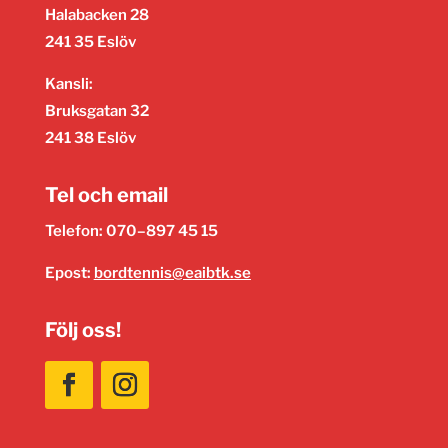
Halabacken 28
241 35 Eslöv
Kansli:
Bruksgatan 32
241 38 Eslöv
Tel och email
Telefon: 070–897 45 15
Epost:
bordtennis@eaibtk.se
Följ oss!