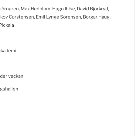
örngren, Max Hedblom, Hugo Ihlse, David Björkryd,
skov Carstensen, Emil Lynge Sörensen, Borgar Haug,
Pickala
sakademi
der veckan
gshallen