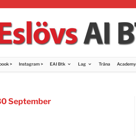
book >
Instagram >
EAI Btk
Lag
Träna
Academy
30 September