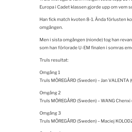
Europa i Cadet klassen gjorde upp om vem so
Han fick match kvoten 8-1. Ända förlusten ko
omgången.
Men i sista omgången (nionde) tog han revan
som han förlorade U-EM finalen i somras em
Truls resultat:
Omgång 1
Truls MÖREGÅRD (Sweden) – Jan VALENTA (Czech
Omgång 2
Truls MÖREGÅRD (Sweden) – WANG Chenxi (Azerb
Omgång 3
Truls MÖREGÅRD (Sweden) – Maciej KOLODZIEJCZ