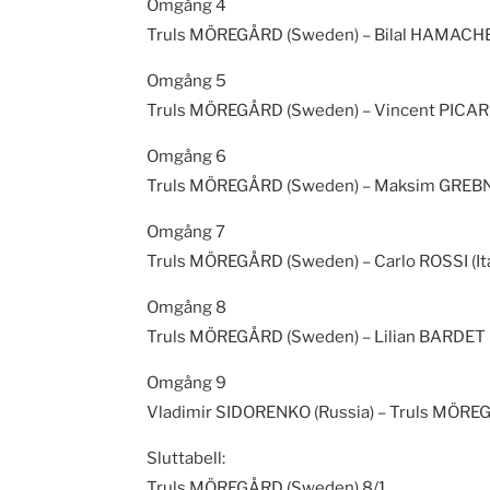
Omgång 4
Truls MÖREGÅRD (Sweden) – Bilal HAMACHE (Fran
Omgång 5
Truls MÖREGÅRD (Sweden) – Vincent PICARD (Fr
Omgång 6
Truls MÖREGÅRD (Sweden) – Maksim GREBNEV (R
Omgång 7
Truls MÖREGÅRD (Sweden) – Carlo ROSSI (Italy) 4:
Omgång 8
Truls MÖREGÅRD (Sweden) – Lilian BARDET (Fran
Omgång 9
Vladimir SIDORENKO (Russia) – Truls MÖREGÅRD (
Sluttabell:
Truls MÖREGÅRD (Sweden) 8/1