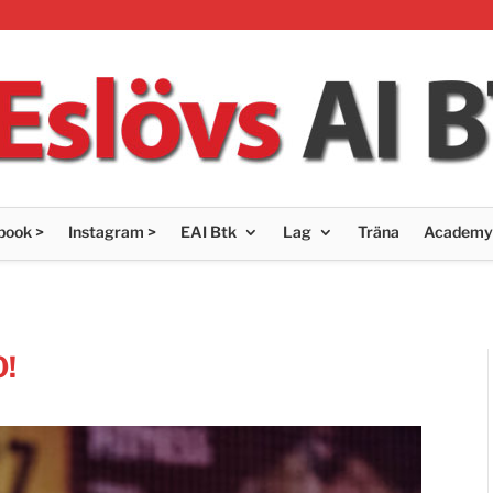
book >
Instagram >
EAI Btk
Lag
Träna
Academy
0!