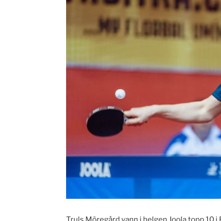
Truls Möregård vann i helgen Joola topp 10 i 