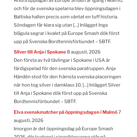
Andra upplagan av Europe Smash är igång i Malmö,
och för de svenska spelarna blev öppningsdagen i
Baltiska hallen precis som väntat en tuff historia.
Söndagen får klara sig utan […] Inlägget Inga
blågula segrar i kvalet på Europe Smash dök först
upp på Svenska Bordtennisförbundet – SBTF.
Silver till Anja i Spokane
8 augusti, 2026
Den första av två tävlingar i Spokane i USA är
färdigspelad för den svenska paratruppen. Anja
Händén stod för den främsta svenska placeringen
när hon tog silver i damklass 10. […] Inlägget Silver
till Anja i Spokane dök först upp på Svenska
Bordtennisförbundet – SBTF.
Elva svenskmatcher på öppningsdagen i Malmö
7
augusti, 2026
Imorgon är det öppningsdag på Europe Smash
2026, där kvalspel i singelklasserna står på