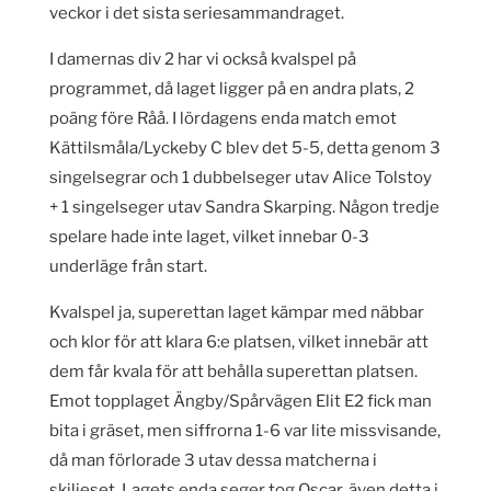
veckor i det sista seriesammandraget.
I damernas div 2 har vi också kvalspel på
programmet, då laget ligger på en andra plats, 2
poäng före Råå. I lördagens enda match emot
Kättilsmåla/Lyckeby C blev det 5-5, detta genom 3
singelsegrar och 1 dubbelseger utav Alice Tolstoy
+ 1 singelseger utav Sandra Skarping. Någon tredje
spelare hade inte laget, vilket innebar 0-3
underläge från start.
Kvalspel ja, superettan laget kämpar med näbbar
och klor för att klara 6:e platsen, vilket innebär att
dem får kvala för att behålla superettan platsen.
Emot topplaget Ängby/Spårvägen Elit E2 fick man
bita i gräset, men siffrorna 1-6 var lite missvisande,
då man förlorade 3 utav dessa matcherna i
skiljeset. Lagets enda seger tog Oscar, även detta i