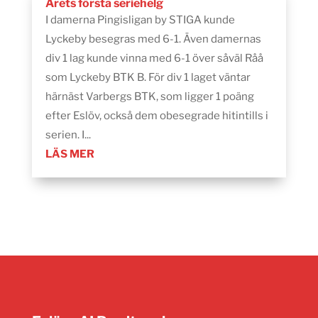
Årets första seriehelg
I damerna Pingisligan by STIGA kunde
Lyckeby besegras med 6-1. Även damernas
div 1 lag kunde vinna med 6-1 över såväl Råå
som Lyckeby BTK B. För div 1 laget väntar
härnäst Varbergs BTK, som ligger 1 poäng
efter Eslöv, också dem obesegrade hitintills i
serien. I...
LÄS MER