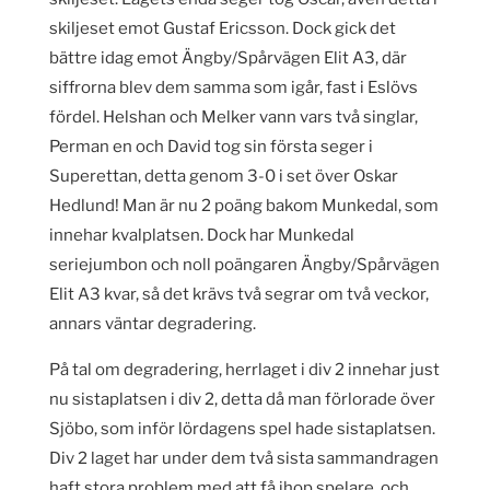
skiljeset emot Gustaf Ericsson. Dock gick det
bättre idag emot Ängby/Spårvägen Elit A3, där
siffrorna blev dem samma som igår, fast i Eslövs
fördel. Helshan och Melker vann vars två singlar,
Perman en och David tog sin första seger i
Superettan, detta genom 3-0 i set över Oskar
Hedlund! Man är nu 2 poäng bakom Munkedal, som
innehar kvalplatsen. Dock har Munkedal
seriejumbon och noll poängaren Ängby/Spårvägen
Elit A3 kvar, så det krävs två segrar om två veckor,
annars väntar degradering.
På tal om degradering, herrlaget i div 2 innehar just
nu sistaplatsen i div 2, detta då man förlorade över
Sjöbo, som inför lördagens spel hade sistaplatsen.
Div 2 laget har under dem två sista sammandragen
haft stora problem med att få ihop spelare, och