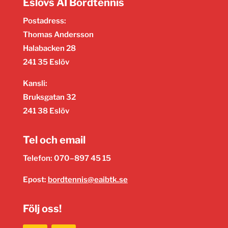
Eslövs AI Bordtennis
Postadress:
Thomas Andersson
Halabacken 28
241 35 Eslöv
Kansli:
Bruksgatan 32
241 38 Eslöv
Tel och email
Telefon: 070–897 45 15
Epost:
bordtennis@eaibtk.se
Följ oss!