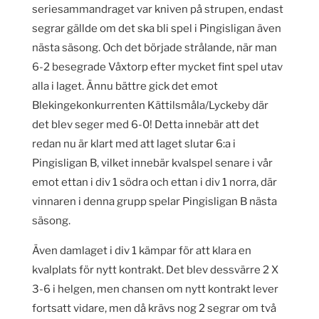
seriesammandraget var kniven på strupen, endast
segrar gällde om det ska bli spel i Pingisligan även
nästa säsong. Och det började strålande, när man
6-2 besegrade Våxtorp efter mycket fint spel utav
alla i laget. Ännu bättre gick det emot
Blekingekonkurrenten Kättilsmåla/Lyckeby där
det blev seger med 6-0! Detta innebär att det
redan nu är klart med att laget slutar 6:a i
Pingisligan B, vilket innebär kvalspel senare i vår
emot ettan i div 1 södra och ettan i div 1 norra, där
vinnaren i denna grupp spelar Pingisligan B nästa
säsong.
Även damlaget i div 1 kämpar för att klara en
kvalplats för nytt kontrakt. Det blev dessvärre 2 X
3-6 i helgen, men chansen om nytt kontrakt lever
fortsatt vidare, men då krävs nog 2 segrar om två