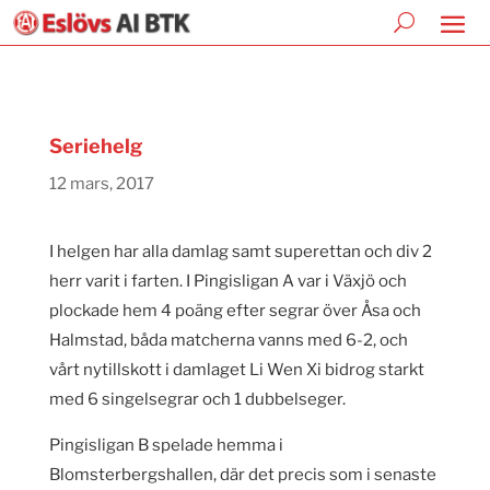
Seriehelg
12 mars, 2017
I helgen har alla damlag samt superettan och div 2
herr varit i farten. I Pingisligan A var i Växjö och
plockade hem 4 poäng efter segrar över Åsa och
Halmstad, båda matcherna vanns med 6-2, och
vårt nytillskott i damlaget Li Wen Xi bidrog starkt
med 6 singelsegrar och 1 dubbelseger.
Pingisligan B spelade hemma i
Blomsterbergshallen, där det precis som i senaste