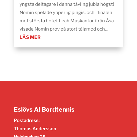
yngsta deltagare i denna tävling jubla högst!
Nomin spelade ypperlig pingis, och i finalen
mot största hotet Leah Muskantor ifrån Åsa
visade Nomin prov på stort tålamod och...
LÄS MER
Eslövs AI Bordtennis
Postadress:
Thomas Andersson
Halabacken 28