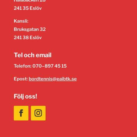
241 35 Eslöv
Kansli:
Bruksgatan 32
241 38 Eslöv
Tel och email
Telefon: 070–897 45 15
Epost:
bordtennis@eaibtk.se
Följ oss!