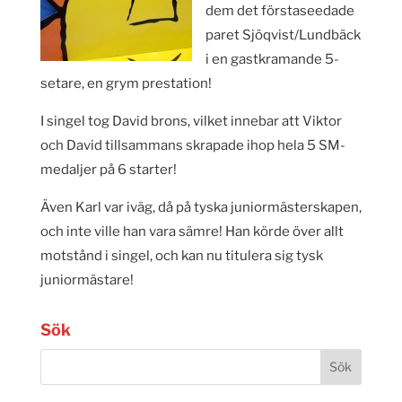
dem det förstaseedade
paret Sjöqvist/Lundbäck
i en gastkramande 5-
setare, en grym prestation!
I singel tog David brons, vilket innebar att Viktor
och David tillsammans skrapade ihop hela 5 SM-
medaljer på 6 starter!
Även Karl var iväg, då på tyska juniormästerskapen,
och inte ville han vara sämre! Han körde över allt
motstånd i singel, och kan nu titulera sig tysk
juniormästare!
Sök