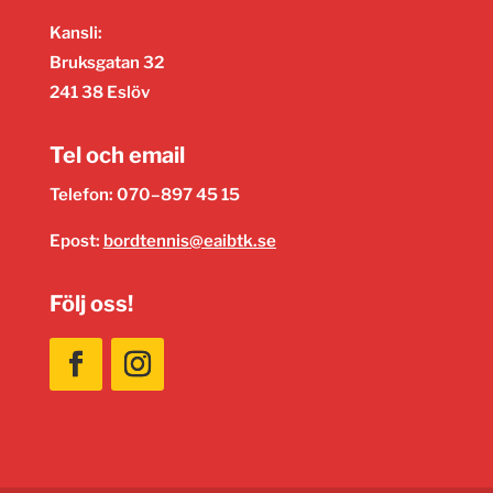
Kansli:
Bruksgatan 32
241 38 Eslöv
Tel och email
Telefon: 070–897 45 15
Epost:
bordtennis@eaibtk.se
Följ oss!