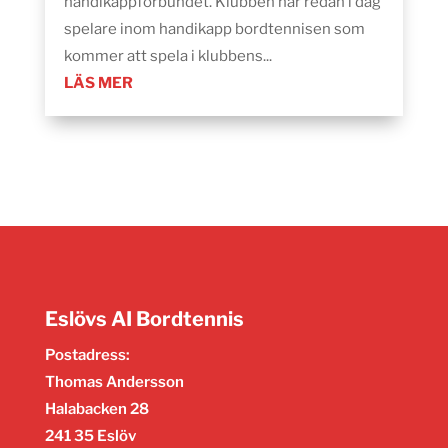
handikappförbundet. Klubben har redan i dag
spelare inom handikapp bordtennisen som
kommer att spela i klubbens...
LÄS MER
Eslövs AI Bordtennis
Postadress:
Thomas Andersson
Halabacken 28
241 35 Eslöv