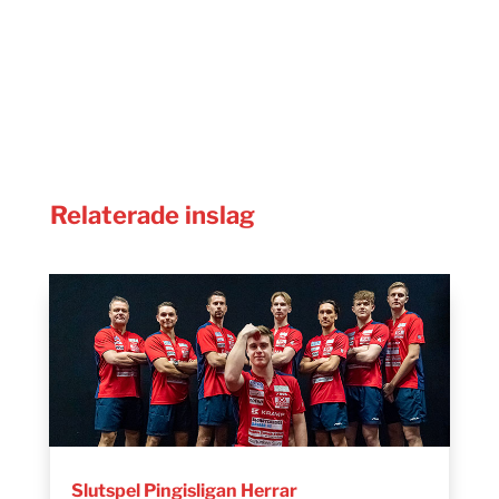
Relaterade inslag
Slutspel Pingisligan Herrar