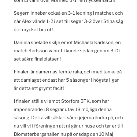
som Li vann över Ma med 3-1 i en nyckelmatch!
Segern innebar också en 3-1 ledning i matcher, och
när Alex vände 1-2 i set till seger 3-2 över Stina såg
det mycket bra ut!
Daniela spelade skilje emot Michaela Karlsson, en
match Karlsson vann. Li kunde sedan genom 3-0 i
set säkra finalplatsen!
Finalen är damernas femte raka, och med tanke på
att damlaget endast har 5 säsonger i högsta ligan
är detta ett grymt facit!
I finalen ställs vi emot Storfors BTK, som har
imponerande 18 segrar utav 18 möjliga denna
säsong. Detta vill såklart våra tjejerna ändra på, och
nu vill vi i föreningen att ni går ur huse och tar er till
Blomsterbergshallen nu på onsdag den 10 Maj