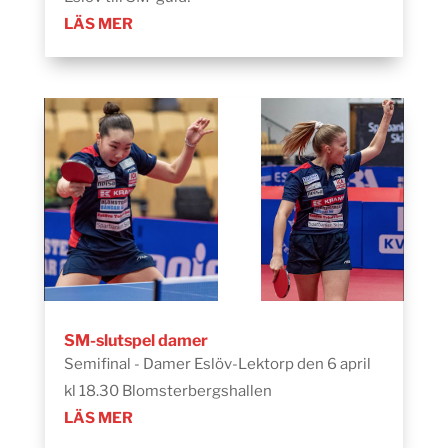
LÄS MER
SM-slutspel damer
Semifinal - Damer Eslöv-Lektorp den 6 april
kl 18.30 Blomsterbergshallen
LÄS MER