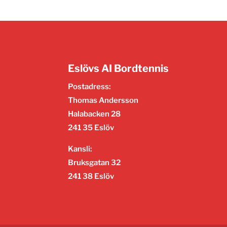
Eslövs AI Bordtennis
Postadress:
Thomas Andersson
Halabacken 28
241 35 Eslöv
Kansli:
Bruksgatan 32
241 38 Eslöv