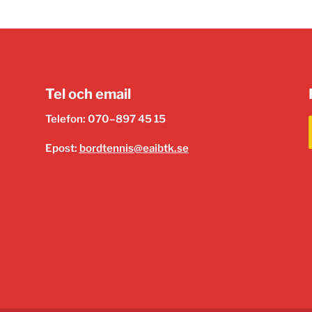
Tel och email
Telefon: 070–897 45 15
Epost:
bordtennis@eaibtk.se