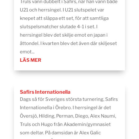
Truls vann dubbelt i Safirs, när han vann både
U21 och herrsingel. I U21 slutspelet var
knepet att släppa ett set, för att samtliga
slutspelsmatcher slutade 4-1 i set. I
herrsingel blev det skilje emot en japan i
åttondel. I kvarten blev det även där skiljeset
emot...
LÄS MER
Safirs Internationella
Dags så för Sveriges största turnering, Safirs
Internationella i Örebro. I herrsingel är det
Översjö, Hilding, Perman, Diego, Alex Naumi,
Truls och Hugo från Akademin/gymnasiet
som deltar. På damsidan är Alex Galic