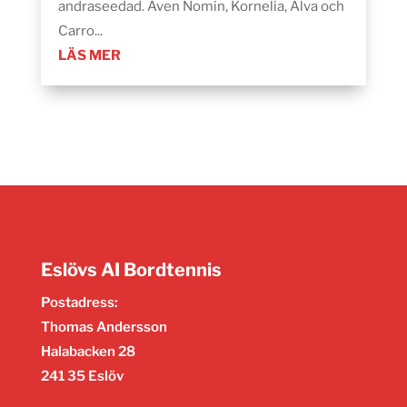
andraseedad. Även Nomin, Kornelia, Alva och
Carro...
LÄS MER
Eslövs AI Bordtennis
Postadress:
Thomas Andersson
Halabacken 28
241 35 Eslöv