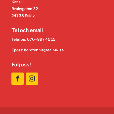
Kansli:
Bruksgatan 32
241 38 Eslöv
Tel och email
Telefon: 070–897 45 15
Epost:
bordtennis@eaibtk.se
Följ oss!