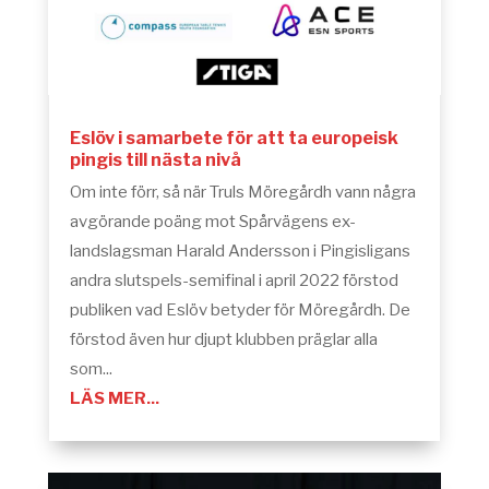
Eslöv i samarbete för att ta europeisk
pingis till nästa nivå
Om inte förr, så när Truls Möregårdh vann några
avgörande poäng mot Spårvägens ex-
landslagsman Harald Andersson i Pingisligans
andra slutspels-semifinal i april 2022 förstod
publiken vad Eslöv betyder för Möregårdh. De
förstod även hur djupt klubben präglar alla
som...
LÄS MER...