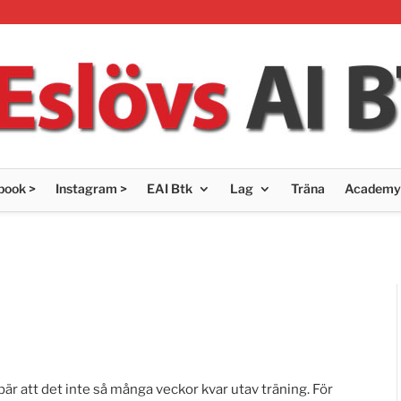
book >
Instagram >
EAI Btk
Lag
Träna
Academy
bär att det inte så många veckor kvar utav träning. För