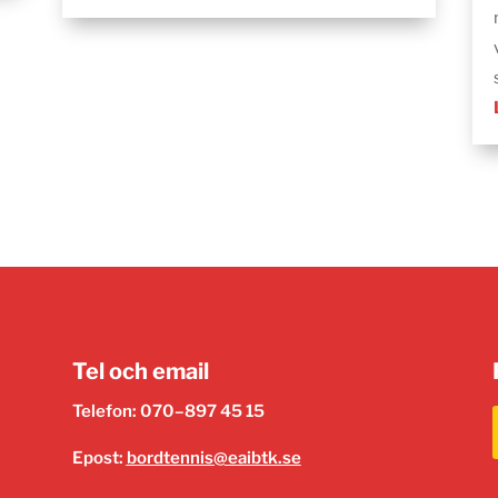
Tel och email
Telefon: 070–897 45 15
Epost:
bordtennis@eaibtk.se