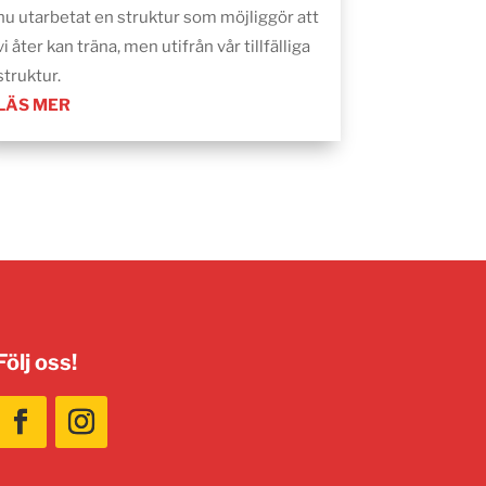
nu utarbetat en struktur som möjliggör att
vi åter kan träna, men utifrån vår tillfälliga
struktur.
LÄS MER
Följ oss!