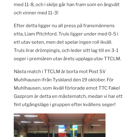
med 11-8, och i skilje går han fram som en ångvält
och vinner med 11-3!
Efter detta ligger nu all press på fransmännens
etta, Liam Pitchford. Truls ligger under med 0-5 i
ett utav seten, men det spelar ingen roll ikväll.
Truls lirar drömpingis, och leder sitt lag till en 3-1
seger i premiären utav årets upplaga utav TTCLM.
Nästa match i TTCLM är borta mot Post SV
Muhlhausen ifrån Tyskland den 19 oktober. För
Muhlhausen, som ikväll förlorade emot TTC Fakel
Gazprom är detta en måstematch, medan vi har ett
fint utgångsläge i gruppen efter kvällens seger!