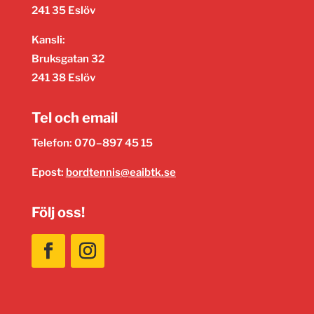
241 35 Eslöv
Kansli:
Bruksgatan 32
241 38 Eslöv
Tel och email
Telefon: 070–897 45 15
Epost:
bordtennis@eaibtk.se
Följ oss!