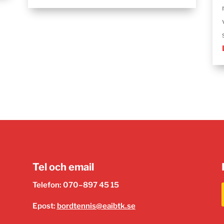
Tel och email
Telefon: 070–897 45 15
Epost:
bordtennis@eaibtk.se