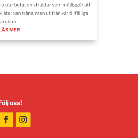
nu utarbetat en struktur som möjliggör att
vi åter kan träna, men utifrån vår tillfälliga
struktur.
LÄS MER
Följ oss!