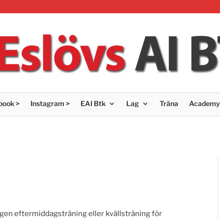
book >
Instagram >
EAI Btk
Lag
Träna
Academy
gen eftermiddagsträning eller kvällsträning för