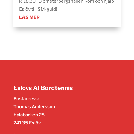
kl 18.30 i Blomsterbergshallen Kom och hjälp
Eslöv till SM-guld!
LÄS MER
Eslövs AI Bordtennis
Postadress:
Thomas Andersson
Halabacken 28
241 35 Eslöv