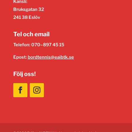
Kansli:
Bruksgatan 32
241 38 Eslöv
Tel och email
Telefon: 070–897 45 15
Epost:
bordtennis@eaibtk.se
Följ oss!