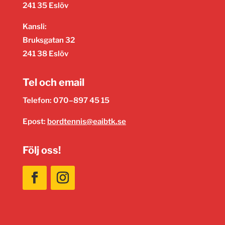
241 35 Eslöv
Kansli:
Bruksgatan 32
241 38 Eslöv
Tel och email
Telefon: 070–897 45 15
Epost:
bordtennis@eaibtk.se
Följ oss!