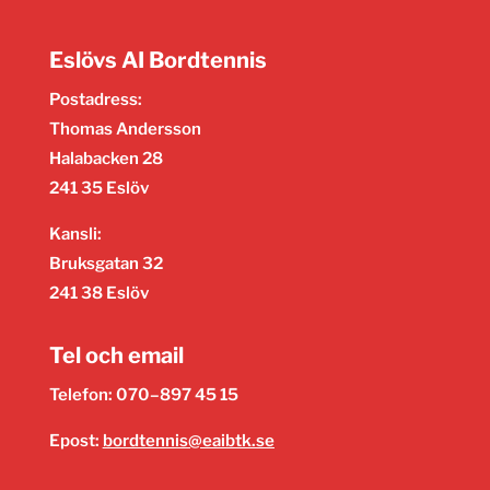
Eslövs AI Bordtennis
Postadress:
Thomas Andersson
Halabacken 28
241 35 Eslöv
Kansli:
Bruksgatan 32
241 38 Eslöv
Tel och email
Telefon: 070–897 45 15
Epost:
bordtennis@eaibtk.se