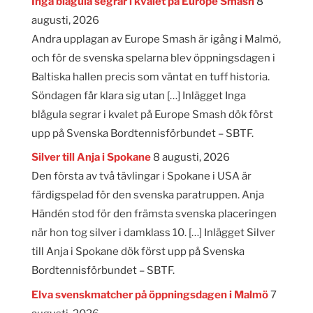
Inga blågula segrar i kvalet på Europe Smash
8
augusti, 2026
Andra upplagan av Europe Smash är igång i Malmö,
och för de svenska spelarna blev öppningsdagen i
Baltiska hallen precis som väntat en tuff historia.
Söndagen får klara sig utan […] Inlägget Inga
blågula segrar i kvalet på Europe Smash dök först
upp på Svenska Bordtennisförbundet – SBTF.
Silver till Anja i Spokane
8 augusti, 2026
Den första av två tävlingar i Spokane i USA är
färdigspelad för den svenska paratruppen. Anja
Händén stod för den främsta svenska placeringen
när hon tog silver i damklass 10. […] Inlägget Silver
till Anja i Spokane dök först upp på Svenska
Bordtennisförbundet – SBTF.
Elva svenskmatcher på öppningsdagen i Malmö
7