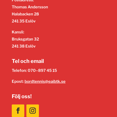
Thomas Andersson
Halabacken 28
241 35 Eslöv
Kansli:
Bruksgatan 32
241 38 Eslöv
Tel och email
Telefon: 070–897 45 15
Epost:
bordtennis@eaibtk.se
Följ oss!