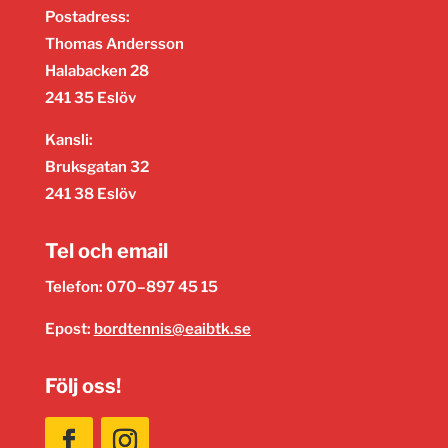
Postadress:
Thomas Andersson
Halabacken 28
241 35 Eslöv
Kansli:
Bruksgatan 32
241 38 Eslöv
Tel och email
Telefon: 070–897 45 15
Epost:
bordtennis@eaibtk.se
Följ oss!