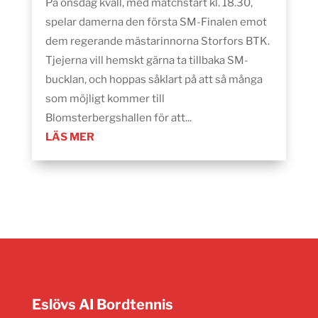
På onsdag kväll, med matchstart kl. 18.30,
spelar damerna den första SM-Finalen emot
dem regerande mästarinnorna Storfors BTK.
Tjejerna vill hemskt gärna ta tillbaka SM-
bucklan, och hoppas såklart på att så många
som möjligt kommer till
Blomsterbergshallen för att...
LÄS MER
Eslövs AI Bordtennis