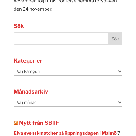
november, följt utav Pontoise hemma torsdagen
den 24 november.
Sök
Kategorier
Kategorier
Månadsarkiv
Månadsarkiv
Nytt från SBTF
Elva svenskmatcher på öppningsdagen i Malmö
7